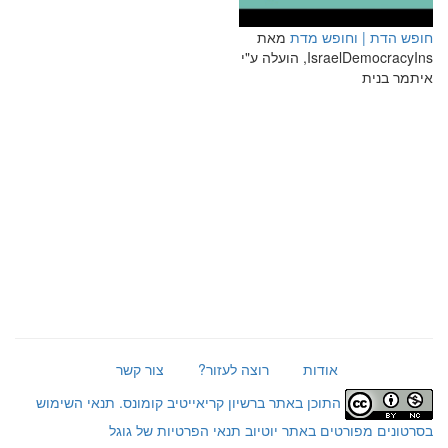
חופש הדת | וחופש מדת
מאת
IsraelDemocracyIns, הועלה ע"י
איתמר בנית
אודות
רוצה לעזור?
צור קשר
התוכן באתר ברשיון קריאייטיב קומונס.
תנאי השימוש
בסרטונים מפורטים באתר יוטיוב
תנאי הפרטיות של גוגל