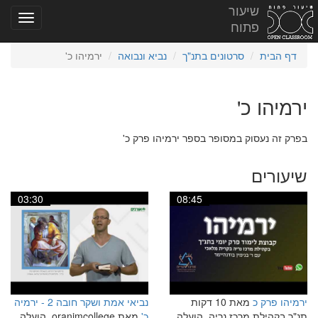
שיעור
פתוח
דף הבית
סרטונים בתנ"ך
נביא ונבואה
ירמיהו כ'
ירמיהו כ'
בפרק זה נעסוק במסופר בספר ירמיהו פרק כ'
שיעורים
03:30
08:45
ירמיהו פרק כ
מאת 10 דקות
נביאי אמת ושקר חובה 2 - ירמיה
תנ"ך בקהילת מרכז נריה, הועלה
כ'
מאת oranimcollege, הועלה