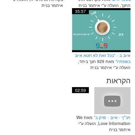
התנך, הועלה ע"י איתמר בנית
איתמר בנית
35:57
איוב ב - "בכל זאת לא חטא איוב
בשפתיו"
מאת 929 תנך ביחד,
הועלה ע"י איתמר בנית
הקראות
02:59
תנ״ך - איוב - פרק ב׳
מאת We
Love Information, הועלה ע"י
איתמר בנית