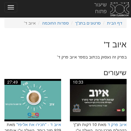
שיעור
פתוח
דף הבית
סרטונים בתנ"ך
ספרות החוכמה
איוב ד'
איוב ד'
בפרק זה נעסוק בכתוב בספר איוב פרק ד'
שיעורים
27:49
10:33
איוב פרק ד
מאת 10 דקות תנ"ך
איוב ד - "תכירו את אליפז"
מאת
בקהילת מרכז נריה, הועלה ע"י
929 תנך ביחד, הועלה ע"י איתמר