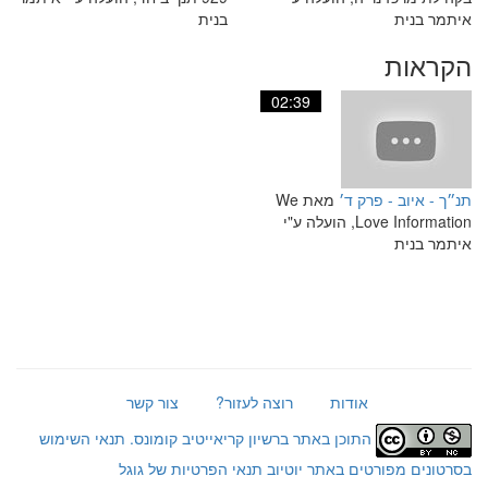
איתמר בנית
בנית
הקראות
02:39
תנ״ך - איוב - פרק ד׳
מאת We
Love Information, הועלה ע"י
איתמר בנית
אודות
רוצה לעזור?
צור קשר
התוכן באתר ברשיון קריאייטיב קומונס.
תנאי השימוש
בסרטונים מפורטים באתר יוטיוב
תנאי הפרטיות של גוגל