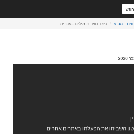
פש
וית - מבוא
כיצד נוצרות מילים בעברית