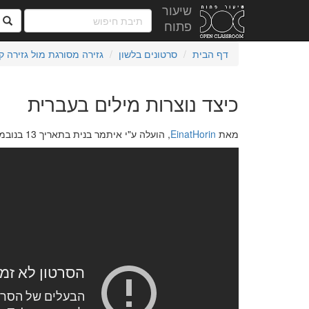
שיעור
ח
פתוח
דף הבית
סרטונים בלשון
גזירה מסורגת מול גזירה קו
כיצד נוצרות מילים בעברית
מאת
EinatHorin
, הועלה ע"י איתמר בנית בתאריך 13 בנובמבר 2020