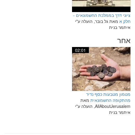
ציוני דרך בממלכת החשמונאים -
חלק א
מאת גל בובר, הועלה ע"י
איתמר בנית
אחר
02:01
מטמון מטבעות כסף נדיר
מהתקופה החשמונאית
מאת
AllAboutJerusalem, הועלה ע"י
איתמר בנית