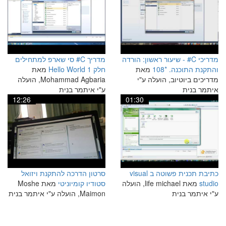
מדריכי C# - שיעור ראשון: הורדה
מדריך C# סי שארפ למתחילים
והתקנת התוכנה. *108
מאת
חלק 1 Hello World
מאת
מדריכים ביוטיוב, הועלה ע"י
Mohammad Agbaria, הועלה
איתמר בנית
ע"י איתמר בנית
12:26
01:30
כתיבת תכנית פשוטה ב visual
סרטון הדרכה להתקנת ויזואל
studio
מאת life michael, הועלה
סטודיו קומיוניטי
מאת Moshe
ע"י איתמר בנית
Maimon, הועלה ע"י איתמר בנית