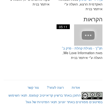
האקדמית הרצוג, הועלה ע"י
איתמר בנית
איתמר בנית
הקראות
05:11
תנ״ך - מגילת קהלת - פרק ב׳
מאת We Love Information,
הועלה ע"י איתמר בנית
אודות
רוצה לעזור?
צור קשר
התוכן באתר ברשיון קריאייטיב קומונס.
תנאי השימוש
בסרטונים מפורטים באתר יוטיוב
תנאי הפרטיות של גוגל