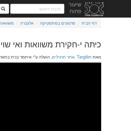
שיעור
ח
פתוח
דף הבית
סרטונים במתמטיקה
אלגברה
משוואות
כיתה י-חקירת משוואות ואי שויו
מאת
Targilim .אתר תרגילים
, הועלה ע"י איתמר בנית בתאריך 10 באוקטובר 6