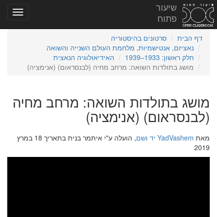
שיעור
פתוח
דף הבית
סרטונים בהיסטוריה
נאציזם, אנטישמיות, מלחמת העולם השנייה והשואה
חלק ראשון: 1933–1939
האידיאולוגיה הנאצית
מושג בתולדות השואה: מרחב מחיה (לבנסראום) (אנימציה)
מושג בתולדות השואה: מרחב מחיה
(לבנסראום) (אנימציה)
מאת
YadVashem יד ושם
, הועלה ע"י איתמר בנית בתאריך 18 במרץ
2019