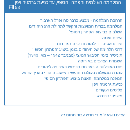
המלחמה העולמית והפתרון הסופי, עד כניעת גרמניה ויפן
53
הרחבת המלחמה - מבצע ברברוסה ופרל הארבור
המלחמה בברית המועצות והקשר לתחילת הרג היהודים
השלבים בביצוע 'הפתרון הסופי'
ועידת ואנזה
היודנראטים - דילמות ודרכי התמודדות
דרכי הלחימה של היהודים בזמן ביצוע 'הפתרון הסופי'
תוניסיה בימי הכיבוש הנאצי (נובמבר 1942 – מאי 1943)
השמדת הצוענים באירופה
יחס האוכלוסייה בארצות הכיבוש באירופה ליהודים
עמדת ממשלות בעולם החופשי והיישוב היהודי בארץ-ישראל
המפנה במלחמה והאצת ביצוע 'הפתרון הסופי'
כניעת גרמניה ויפן
פליטים ועקורים
משפטי נירנברג
הציעו נושא לימודי חדש עבור תחום זה