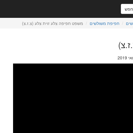
פש
שים
חפיפת משולשים
משפט חפיפה צלע זוית צלע (צ.ז.צ)
.צ)