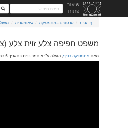
שיעור
ח
פתוח
דף הבית
סרטונים במתמטיקה
גיאומטריה
משול
משפט חפיפה צלע זוית צלע (צ.ז
מאת
מתמטיקה בכיף
, הועלה ע"י איתמר בנית בתאריך 6 במאי 2019