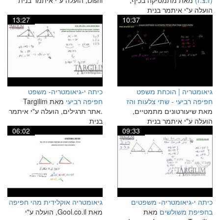
(ז.צ.ז)
מאת מתמטיקה בכיף,
Dishi, הועלה ע"י איתמר בנית
הועלה ע"י איתמר בנית
13:27
10:37
גיאומטריה | הוכחת משפט
כיתה י-גיאומטריה- משפט
חפיפה רביעי - שתי צלעות והז
חפיפה רביעי
מאת Targilim
מאת שיעורטונים מתמטיים,
.אתר תרגילים, הועלה ע"י איתמר
הועלה ע"י איתמר בנית
בנית
06:02
09:33
כיתה י-גיאומטריה- משפטים
גיאומטריה אוקלידית מהי חפיפה
בחפיפת משולשים
מאת
מאת Gool.co.il, הועלה ע"י