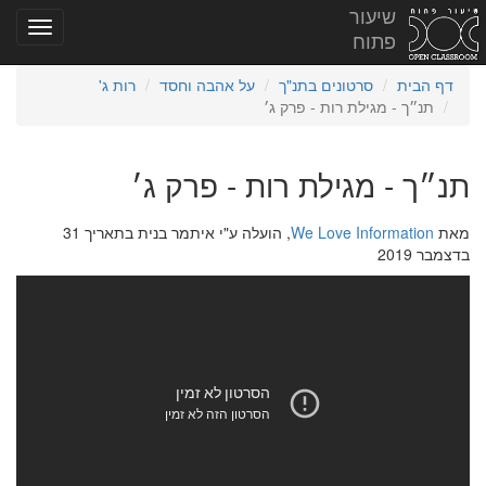
שיעור
פתוח
דף הבית
סרטונים בתנ"ך
על אהבה וחסד
רות ג'
תנ״ך - מגילת רות - פרק ג׳
תנ״ך - מגילת רות - פרק ג׳
מאת
We Love Information
, הועלה ע"י איתמר בנית בתאריך 31
בדצמבר 2019