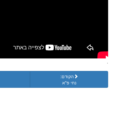
.
הקודם:
נחי פ"א