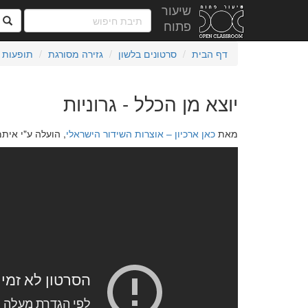
שיעור
ח
פתוח
דף הבית
סרטונים בלשון
גזירה מסורגת
תופעות מ
יוצא מן הכלל - גרוניות
מאת
כאן ארכיון – אוצרות השידור הישראלי
, הועלה ע"י איתמר בני