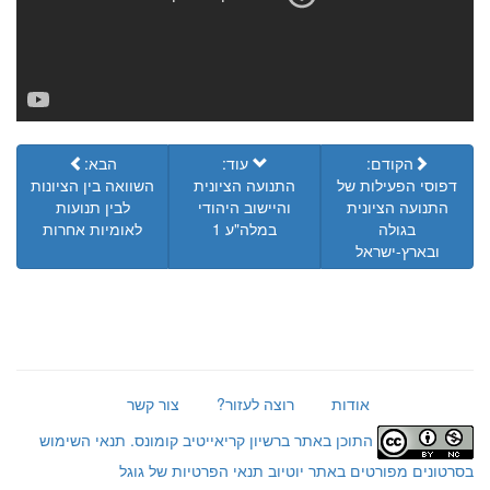
הקודם:
עוד:
הבא:
דפוסי הפעילות של
התנועה הציונית
השוואה בין הציונות
התנועה הציונית
והיישוב היהודי
לבין תנועות
בגולה
במלה"ע 1
לאומיות אחרות
ובארץ-ישראל
אודות
רוצה לעזור?
צור קשר
התוכן באתר ברשיון קריאייטיב קומונס.
תנאי השימוש
בסרטונים מפורטים באתר יוטיוב
תנאי הפרטיות של גוגל