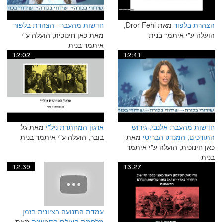
הצהרת בלפור
מאת Dror Fehl,
חדשות מהעבר - הצהרת בלפור
הועלה ע"י איתמר בנית
מאת כאן חינוכית, הועלה ע"י
איתמר בנית
12:02
12:41
חדשות מהעבר: אלנבי, גירוש
ארגון המחתרת ניל"י
מאת גל
התורכים, המנדט הבריטי
מאת
בובר, הועלה ע"י איתמר בנית
כאן חינוכית, הועלה ע"י איתמר
בנית
12:39
13:27
עמדת התנועה הציונית בזמן
מלחמת העולם הראשונה
מאת