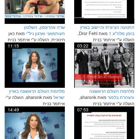
התנועה הציונית והיישוב בארץ
שרה אהרונסון, השלטון
בזמן מלה"ע 1
מאת Dror Fehl,
העותמאני וארגון ניל"י
מאת כאן
הועלה ע"י איתמר בנית
חינוכית, הועלה ע"י איתמר בנית
11:15
03:22
מלחמת העולם הראשונה
מלחמת העולם הראשונה בארץ
והצהרת בלפור
מאת sharonk,
ישראל
מאת sharonk, הועלה ע"י
הועלה ע"י איתמר בנית
איתמר בנית
14:49
07:53