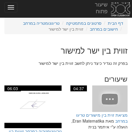
שיעור
פתוח
דף הבית
סרטונים במתמטיקה
טריגונומטריה במרחב
חישובים במרחב
זווית בין ישר למישור
זווית בין ישר למישור
בפרק זה נגדיר כיצד ניתן לחשב זווית בין ישר למישור
שיעורים
06:03
04:37
מציאת זוית בין מישורים טריגו
במרחב
מאת Eran Matematika,
הועלה ע"י איתמר בנית
טריגונומטריה במרחב זוויות בין