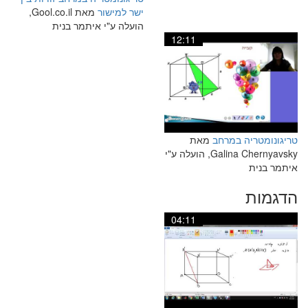
ישר למישור
מאת Gool.co.il,
הועלה ע"י איתמר בנית
12:11
טריגונומטריה במרחב
מאת
Galina Chernyavsky, הועלה ע"י
איתמר בנית
הדגמות
04:11