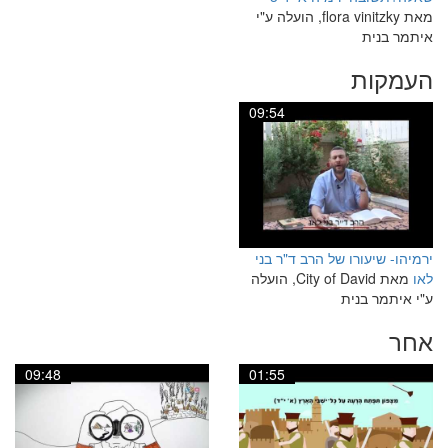
מאת flora vinitzky, הועלה ע"י
איתמר בנית
העמקות
09:54
ירמיהו- שיעורו של הרב ד"ר בני
לאו
מאת City of David, הועלה
ע"י איתמר בנית
אחר
09:48
01:55