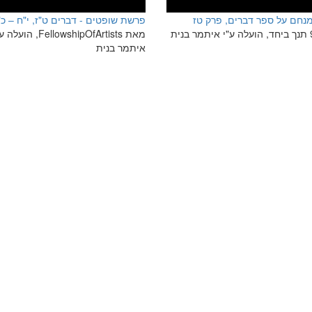
מנחם על ספר דברים, פרק טז
פרשת שופטים - דברים ט"ז, י"ח – כ"
מאת FellowshipOfArtists, הועל
איתמר בנית