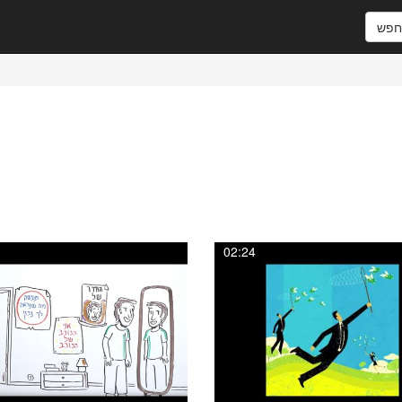
פש
02:24