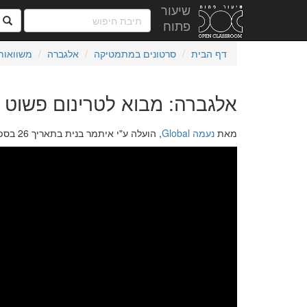
שיעור
ח
פתוח
דף הבית
סרטונים במתמטיקה
אלגברה
משוואות
אלגברה: מבוא לטרינום פשוט
מאת
נעמה Global
, הועלה ע"י איתמר בנית בתאריך 26 בספטמבר 2016