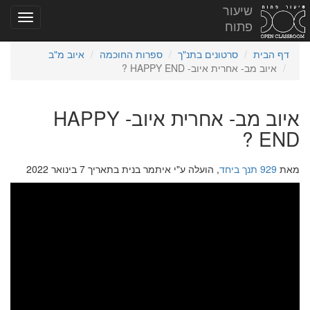
שיעור
פתוח
דף הבית
סרטונים בתנ"ך
ספרות החוכמה
איוב מ"ב
איוב מב- אחרית איוב- HAPPY END ?
איוב מב- אחרית איוב- HAPPY
END ?
מאת
929 תנך ביחד
, הועלה ע"י איתמר בנית בתאריך 7 בינואר 2022