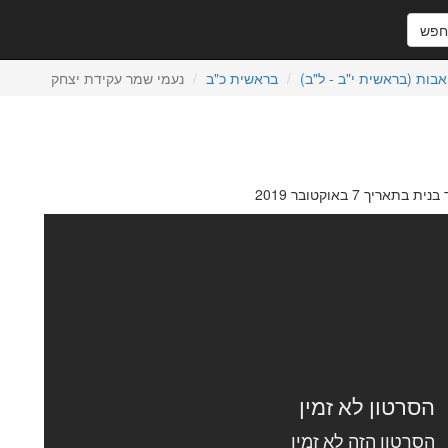
פש
אבות (בראשית י"ב - ל"ב)
בראשית כ"ב
נעמי שמר עקידת יצחק
אריך 7 באוקטובר 2019