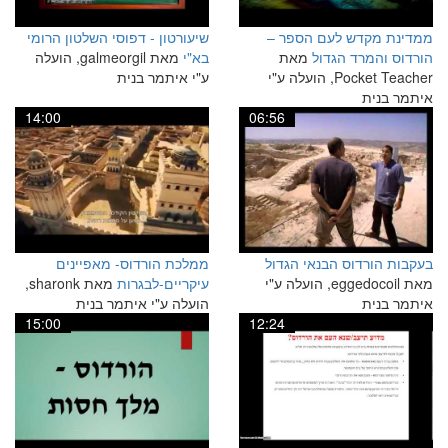
ממדינת מקדש לעם הספר –
שיעורטון - דפוסי השלטון הרומי
הורדוס והמרד הגדול
מאת
בא"י
מאת galmeorgil, הועלה
Pocket Teacher, הועלה ע"י
ע"י איתמר בנית
איתמר בנית
14:00
06:56
בעקבות הורדוס הבנאי הגדול
ממלכת הורדוס- מאפיינים
מאת eggedocoil, הועלה ע"י
עיקריים-לבגרות
מאת sharonk,
איתמר בנית
הועלה ע"י איתמר בנית
15:00
12:24