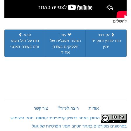
להשלים
הקודם:
עוד:
הבא:
כוח לורנץ וחוק יד
תנועה מעגלית של
כוח על תיל נושא
ימין
חלקיקים בשדה
זרם בשדה מגנטי
אחיד
אודות
רוצה לעזור?
צור קשר
התוכן באתר ברשיון קריאייטיב קומונס.
תנאי השימוש
בסרטונים מפורטים באתר יוטיוב
תנאי הפרטיות של גוגל