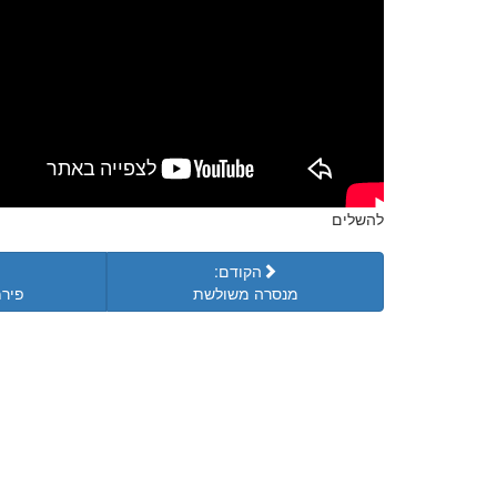
להשלים
הקודם:
מנסרה משולשת
פירמ