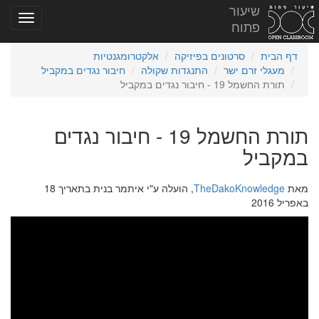
שיעור
פתוח
דף הבית
סרטונים בפיזיקה
אלקטרומגנטיות
מעגלי זרם ישר
התנגדות שקולה
חיבור נגדים במקביל
תורת החשמל 19 - חיבור נגדים במקביל
תורת החשמל 19 - חיבור נגדים
במקביל
מאת
TheDakoKnowledge
, הועלה ע"י איתמר בנית בתאריך 18
באפריל 2016