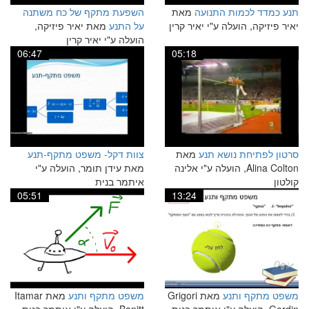
תנע כמדד לכמות התנועה
מאת
השפעת מתקף של כח משתנה
יאיר פיזיקה, הועלה ע"י יאיר קרין
על התנע
מאת יאיר פיזיקה,
הועלה ע"י יאיר קרין
06:47
05:18
סרטון לפתיחת נושא תנע
מאת
צוות דקל- משפט מתקף-תנע
Alina Colton, הועלה ע"י אלינה
מאת עידן תומר, הועלה ע"י
קולטון
איתמר בנית
05:51
13:24
משפט מתקף ותנע
מאת Grigori
משפט מתקף ותנע
מאת Itamar